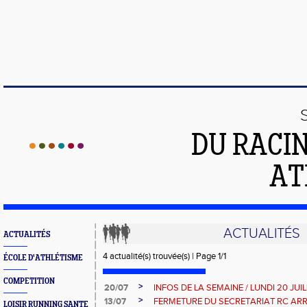
DU RACI
AT
ACTUALITÉS
ACTUALITÉS
4 actualité(s) trouvée(s) | Page 1/1
ÉCOLE D'ATHLÉTISME
COMPETITION
>
20/07
INFOS DE LA SEMAINE / LUNDI 20 JUI
>
13/07
FERMETURE DU SECRETARIAT RC AR
LOISIR RUNNING SANTE