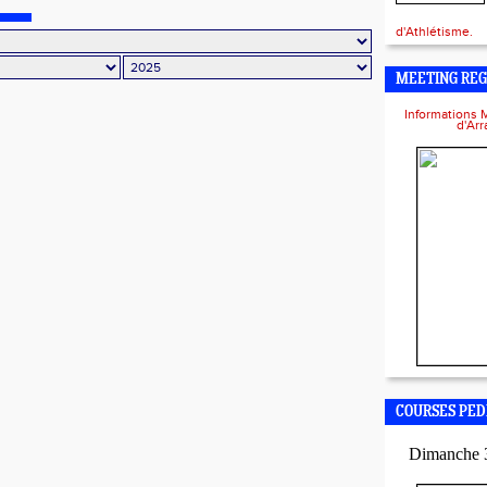
d'Athlétisme.
MEETING REG
Informations 
d'Ar
COURSES PED
Dimanche 