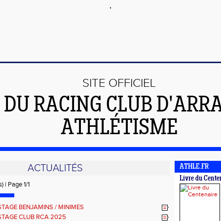
SITE OFFICIEL
DU RACING CLUB D'ARR
ATHLÉTISME
ACTUALITÉS
ATHLE.FR
Livre du Cente
) | Page 1/1
STAGE BENJAMINS / MINIMES
STAGE CLUB RCA 2025