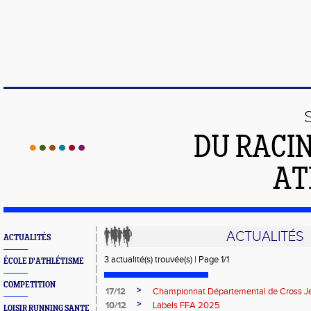
DU RACI
AT
ACTUALITÉS
ACTUALITÉS
3 actualité(s) trouvée(s) | Page 1/1
ÉCOLE D'ATHLÉTISME
COMPETITION
>
17/12
Championnat Départemental de Cross J
>
10/12
Labels FFA 2025
LOISIR RUNNING SANTE