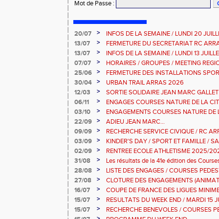
Mot de Passe
:
>
20/07
INFOS DE LA SEMAINE / LUNDI 20 JUIL
>
13/07
FERMETURE DU SECRETARIAT RC ARR
>
13/07
INFOS DE LA SEMAINE / LUNDI 13 JUILL
>
07/07
HORAIRES / GROUPES / MEETING REG
>
25/06
FERMETURE DES INSTALLATIONS SPOR
>
30/04
URBAN TRAIL ARRAS 2026
>
12/03
SORTIE SOLIDAIRE JEAN MARC GALLET
2026
>
06/11
ENGAGES COURSES NATURE DE LA CIT
DIMANCHE 9 NOVEMBRE 2025
>
03/10
ENGAGEMENTS COURSES NATURE DE L
>
22/09
ADIEU JEAN MARC...
>
09/09
RECHERCHE SERVICE CIVIQUE / RC AR
>
03/09
KINDER'S DAY / SPORT ET FAMILLE / S
2025
>
02/09
RENTREE ECOLE ATHLETISME 2025/20
>
31/08
Les résultats de la 41e édition des Cour
Dimanche 31 Aout 2025
>
28/08
LISTE DES ENGAGES / COURSES PEDES
10KM-5KM-2KM
>
27/08
CLOTURE DES ENGAGEMENTS (ANIMAT
PEDESTRES ARRAS
>
16/07
COUPE DE FRANCE DES LIGUES MINIMES 
JUILLET 2025
>
15/07
RESULTATS DU WEEK END / MARDI 15 J
>
15/07
RECHERCHE BENEVOLES / COURSES P
>