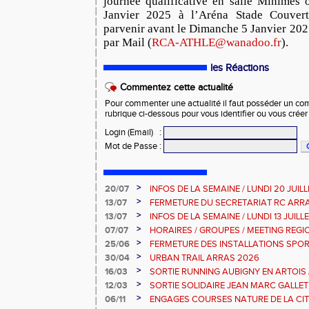
journée qualificative en salle Minimes 
Janvier 2025 à l’Aréna Stade Couvert
parvenir avant le Dimanche 5 Janvier 202
par Mail (
RCA-ATHLE@wanadoo.fr
).
les Réactions
Commentez cette actualité
Pour commenter une actualité il faut posséder un compt
rubrique ci-dessous pour vous identifier ou vous crée
Login (Email)
:
Mot de Passe
:
>
20/07
INFOS DE LA SEMAINE / LUNDI 20 JUIL
>
13/07
FERMETURE DU SECRETARIAT RC ARR
>
13/07
INFOS DE LA SEMAINE / LUNDI 13 JUILL
>
07/07
HORAIRES / GROUPES / MEETING REG
>
25/06
FERMETURE DES INSTALLATIONS SPOR
>
30/04
URBAN TRAIL ARRAS 2026
>
16/03
SORTIE RUNNING AUBIGNY EN ARTOIS
2026
>
12/03
SORTIE SOLIDAIRE JEAN MARC GALLET
2026
>
06/11
ENGAGES COURSES NATURE DE LA CIT