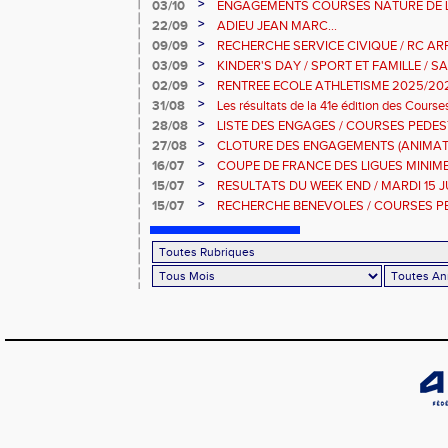
DIMANCHE 9 NOVEMBRE 2025
>
03/10
ENGAGEMENTS COURSES NATURE DE L
>
22/09
ADIEU JEAN MARC...
>
09/09
RECHERCHE SERVICE CIVIQUE / RC AR
>
03/09
KINDER'S DAY / SPORT ET FAMILLE / S
2025
>
02/09
RENTREE ECOLE ATHLETISME 2025/20
>
31/08
Les résultats de la 41e édition des Cour
Dimanche 31 Aout 2025
>
28/08
LISTE DES ENGAGES / COURSES PEDES
10KM-5KM-2KM
>
27/08
CLOTURE DES ENGAGEMENTS (ANIMAT
PEDESTRES ARRAS
>
16/07
COUPE DE FRANCE DES LIGUES MINIMES 
JUILLET 2025
>
15/07
RESULTATS DU WEEK END / MARDI 15 J
>
15/07
RECHERCHE BENEVOLES / COURSES P