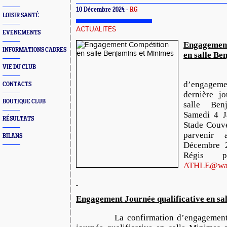
10 Décembre 2024 -
RG
LOISIR SANTÉ
ACTUALITES
EVENEMENTS
Engagement
INFORMATIONS CADRES
en salle Be
VIE DU CLUB
La co
d’engage
CONTACTS
dernière jo
BOUTIQUE CLUB
salle Ben
Samedi 4 J
RÉSULTATS
Stade Couve
parvenir
BILANS
Décembre 
Régis 
ATHLE@wan
Engagement Journée qualificative en sa
La confirmation d’engagement p