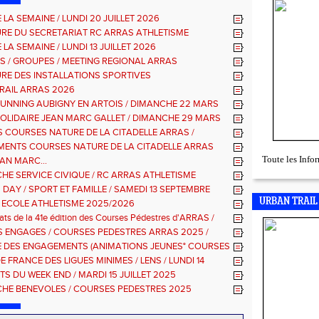
 LA SEMAINE / LUNDI 20 JUILLET 2026
RE DU SECRETARIAT RC ARRAS ATHLETISME
 LA SEMAINE / LUNDI 13 JUILLET 2026
S / GROUPES / MEETING REGIONAL ARRAS
RE DES INSTALLATIONS SPORTIVES
RAIL ARRAS 2026
RUNNING AUBIGNY EN ARTOIS / DIMANCHE 22 MARS
SOLIDAIRE JEAN MARC GALLET / DIMANCHE 29 MARS
 COURSES NATURE DE LA CITADELLE ARRAS /
E 9 NOVEMBRE 2025
ENTS COURSES NATURE DE LA CITADELLE ARRAS
Toute les Inf
AN MARC...
HE SERVICE CIVIQUE / RC ARRAS ATHLETISME
 DAY / SPORT ET FAMILLE / SAMEDI 13 SEPTEMBRE
URBAN TRAIL
 ECOLE ATHLETISME 2025/2026
tats de la 41e édition des Courses Pédestres d'ARRAS /
 31 Aout 2025
ES ENGAGES / COURSES PEDESTRES ARRAS 2025 /
KM-2KM
 DES ENGAGEMENTS (ANIMATIONS JEUNES° COURSES
ES ARRAS
 FRANCE DES LIGUES MINIMES / LENS / LUNDI 14
2025
S DU WEEK END / MARDI 15 JUILLET 2025
HE BENEVOLES / COURSES PEDESTRES 2025