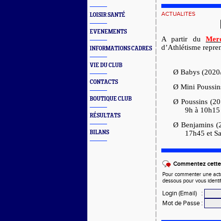
ACTUALITES
LOISIR SANTÉ
EVENEMENTS
A partir du
Mer
d’Athlétisme repren
INFORMATIONS CADRES
VIE DU CLUB
Ø
Babys (2020/
CONTACTS
Ø
Mini Poussi
BOUTIQUE CLUB
Ø
Poussins (2
9h à 10h15
RÉSULTATS
Ø
Benjamins (
BILANS
17h45 et S
Commentez cette 
Pour commenter une actual
dessous pour vous identi
Login (Email)
:
Mot de Passe
: