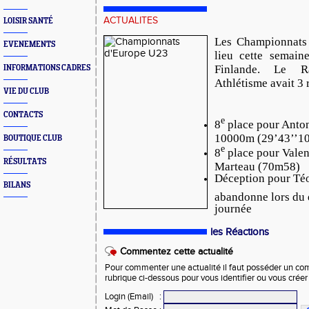
ACTUALITES
LOISIR SANTÉ
Les Championnats
EVENEMENTS
lieu cette semain
Finlande. Le R
INFORMATIONS CADRES
Athlétisme avait 3 
VIE DU CLUB
CONTACTS
e
8
place pour Ant
10000m (29’43’’10
BOUTIQUE CLUB
e
8
place pour Val
RÉSULTATS
Marteau (70m58)
Déception pour T
BILANS
abandonne lors du d
journée
les Réactions
Commentez cette actualité
Pour commenter une actualité il faut posséder un compt
rubrique ci-dessous pour vous identifier ou vous crée
Login (Email)
: