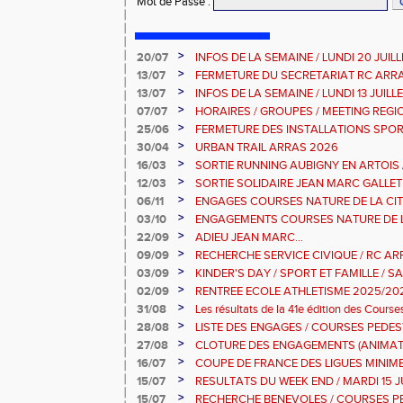
Mot de Passe
:
>
20/07
INFOS DE LA SEMAINE / LUNDI 20 JUIL
>
13/07
FERMETURE DU SECRETARIAT RC ARR
>
13/07
INFOS DE LA SEMAINE / LUNDI 13 JUILL
>
07/07
HORAIRES / GROUPES / MEETING REG
>
25/06
FERMETURE DES INSTALLATIONS SPOR
>
30/04
URBAN TRAIL ARRAS 2026
>
16/03
SORTIE RUNNING AUBIGNY EN ARTOIS
2026
>
12/03
SORTIE SOLIDAIRE JEAN MARC GALLET
2026
>
06/11
ENGAGES COURSES NATURE DE LA CIT
DIMANCHE 9 NOVEMBRE 2025
>
03/10
ENGAGEMENTS COURSES NATURE DE L
>
22/09
ADIEU JEAN MARC...
>
09/09
RECHERCHE SERVICE CIVIQUE / RC AR
>
03/09
KINDER'S DAY / SPORT ET FAMILLE / S
2025
>
02/09
RENTREE ECOLE ATHLETISME 2025/20
>
31/08
Les résultats de la 41e édition des Cour
Dimanche 31 Aout 2025
>
28/08
LISTE DES ENGAGES / COURSES PEDES
10KM-5KM-2KM
>
27/08
CLOTURE DES ENGAGEMENTS (ANIMAT
PEDESTRES ARRAS
>
16/07
COUPE DE FRANCE DES LIGUES MINIMES 
JUILLET 2025
>
15/07
RESULTATS DU WEEK END / MARDI 15 J
>
15/07
RECHERCHE BENEVOLES / COURSES P