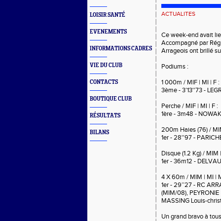
ACTUALITES
LOISIR SANTÉ
EVENEMENTS
Ce week-end avait lie
Accompagné par Régis 
INFORMATIONS CADRES
Arrageois ont brillé su
VIE DU CLUB
Podiums :
1 000m / MIF | MI | F :
CONTACTS
3ème - 3’13''73 - L
BOUTIQUE CLUB
Perche / MIF | MI | F :
1ère - 3m48 - NOWAK
RÉSULTATS
200m Haies (76) / MIM
BILANS
1er - 28''97 - PARI
Disque (1.2 Kg) / MIM |
1er - 36m12 - DELV
4 X 60m / MIM | MI | 
1er - 29’’27 - RC A
(MIM/08), PEYRONIE 
MASSING Louis-chris
Un grand bravo à tou