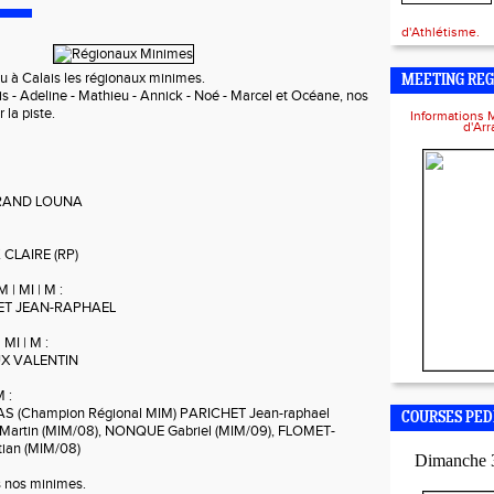
d'Athlétisme.
u à Calais les régionaux minimes.
MEETING REG
- Adeline - Mathieu - Annick - Noé - Marcel et Océane, nos
r la piste.
Informations 
d'Ar
EGRAND LOUNA
 CLAIRE (RP)
 | MI | M :
CHET JEAN-RAPHAEL
 MI | M :
AUX VALENTIN
M :
RRAS (Champion Régional MIM) PARICHET Jean-raphael
COURSES PED
Martin (MIM/08), NONQUE Gabriel (MIM/09), FLOMET-
tian (MIM/08)
Dimanche 
s nos minimes.