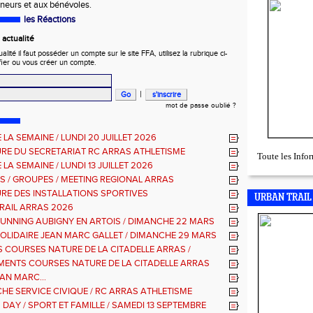
ineurs et aux bénévoles.
les Réactions
actualité
ité il faut posséder un compte sur le site FFA, utilisez la rubrique ci-
fier ou vous créer un compte.
|
mot de passe oublié ?
 LA SEMAINE / LUNDI 20 JUILLET 2026
RE DU SECRETARIAT RC ARRAS ATHLETISME
Toute les Inf
 LA SEMAINE / LUNDI 13 JUILLET 2026
S / GROUPES / MEETING REGIONAL ARRAS
RE DES INSTALLATIONS SPORTIVES
URBAN TRAIL
RAIL ARRAS 2026
RUNNING AUBIGNY EN ARTOIS / DIMANCHE 22 MARS
SOLIDAIRE JEAN MARC GALLET / DIMANCHE 29 MARS
 COURSES NATURE DE LA CITADELLE ARRAS /
E 9 NOVEMBRE 2025
ENTS COURSES NATURE DE LA CITADELLE ARRAS
AN MARC...
HE SERVICE CIVIQUE / RC ARRAS ATHLETISME
 DAY / SPORT ET FAMILLE / SAMEDI 13 SEPTEMBRE