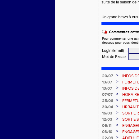
suite de la saison de
Un grand bravo à eux
Commentez cette 
Pour commenter une actual
dessous pour vous identi
Login (Email)
:
Mot de Passe
:
>
20/07
INFOS DE
>
13/07
FERMETU
>
13/07
INFOS DE
>
07/07
HORAIRE
>
25/06
FERMETU
>
30/04
URBAN T
>
16/03
SORTIE 
2026
>
12/03
SORTIE 
2026
>
06/11
ENGAGES
DIMANCH
>
03/10
ENGAGEM
>
22/09
ADIEU JE