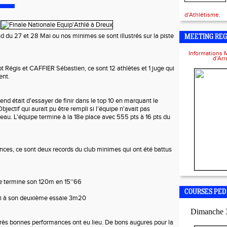
d'Athlétisme.
d du 27 et 28 Mai ou nos minimes se sont illustrés sur la piste
MEETING REG
Informations 
d'Ar
Régis et CAFFIER Sébastien, ce sont 12 athlètes et 1 juge qui
ent.
end était d'essayer de finir dans le top 10 en marquant le
ectif qui aurait pu être rempli si l'équipe n'avait pas
au. L'équipe termine à la 18e place avec 555 pts à 16 pts du
ces, ce sont deux records du club minimes qui ont été battus
termine son 120m en 15''66
COURSES PED
i à son deuxième essaie 3m20
Dimanche 
rès bonnes performances ont eu lieu. De bons augures pour la