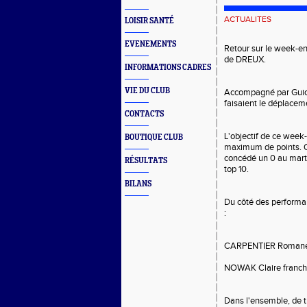
ACTUALITES
LOISIR SANTÉ
EVENEMENTS
Retour sur le week-en
de DREUX.
INFORMATIONS CADRES
VIE DU CLUB
Accompagné par Guiot 
faisaient le déplacem
CONTACTS
L'objectif de ce week-
BOUTIQUE CLUB
maximum de points. Obj
concédé un 0 au marte
RÉSULTATS
top 10.
BILANS
Du côté des performan
:
CARPENTIER Romane 
NOWAK Claire franch
Dans l'ensemble, de t