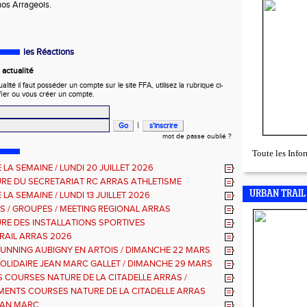
 nos Arrageois.
.
les Réactions
actualité
ité il faut posséder un compte sur le site FFA, utilisez la rubrique ci-
fier ou vous créer un compte.
|
mot de passe oublié ?
Toute les Inf
 LA SEMAINE / LUNDI 20 JUILLET 2026
RE DU SECRETARIAT RC ARRAS ATHLETISME
URBAN TRAIL
 LA SEMAINE / LUNDI 13 JUILLET 2026
S / GROUPES / MEETING REGIONAL ARRAS
RE DES INSTALLATIONS SPORTIVES
RAIL ARRAS 2026
RUNNING AUBIGNY EN ARTOIS / DIMANCHE 22 MARS
SOLIDAIRE JEAN MARC GALLET / DIMANCHE 29 MARS
 COURSES NATURE DE LA CITADELLE ARRAS /
E 9 NOVEMBRE 2025
ENTS COURSES NATURE DE LA CITADELLE ARRAS
AN MARC...