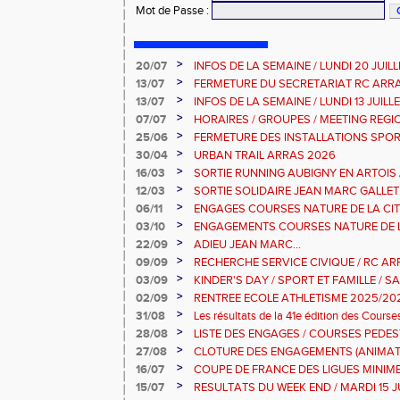
Mot de Passe
:
>
20/07
INFOS DE LA SEMAINE / LUNDI 20 JUIL
>
13/07
FERMETURE DU SECRETARIAT RC ARR
>
13/07
INFOS DE LA SEMAINE / LUNDI 13 JUILL
>
07/07
HORAIRES / GROUPES / MEETING REG
>
25/06
FERMETURE DES INSTALLATIONS SPOR
>
30/04
URBAN TRAIL ARRAS 2026
>
16/03
SORTIE RUNNING AUBIGNY EN ARTOIS
2026
>
12/03
SORTIE SOLIDAIRE JEAN MARC GALLET
2026
>
06/11
ENGAGES COURSES NATURE DE LA CIT
DIMANCHE 9 NOVEMBRE 2025
>
03/10
ENGAGEMENTS COURSES NATURE DE L
>
22/09
ADIEU JEAN MARC...
>
09/09
RECHERCHE SERVICE CIVIQUE / RC AR
>
03/09
KINDER'S DAY / SPORT ET FAMILLE / S
2025
>
02/09
RENTREE ECOLE ATHLETISME 2025/20
>
31/08
Les résultats de la 41e édition des Cour
Dimanche 31 Aout 2025
>
28/08
LISTE DES ENGAGES / COURSES PEDES
10KM-5KM-2KM
>
27/08
CLOTURE DES ENGAGEMENTS (ANIMAT
PEDESTRES ARRAS
>
16/07
COUPE DE FRANCE DES LIGUES MINIMES 
JUILLET 2025
>
15/07
RESULTATS DU WEEK END / MARDI 15 J