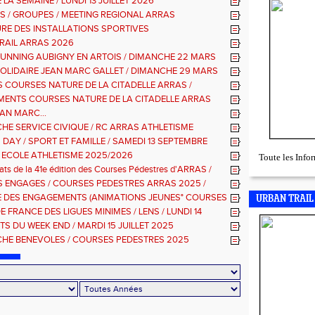
 LA SEMAINE / LUNDI 13 JUILLET 2026
S / GROUPES / MEETING REGIONAL ARRAS
RE DES INSTALLATIONS SPORTIVES
RAIL ARRAS 2026
RUNNING AUBIGNY EN ARTOIS / DIMANCHE 22 MARS
SOLIDAIRE JEAN MARC GALLET / DIMANCHE 29 MARS
 COURSES NATURE DE LA CITADELLE ARRAS /
E 9 NOVEMBRE 2025
ENTS COURSES NATURE DE LA CITADELLE ARRAS
AN MARC...
HE SERVICE CIVIQUE / RC ARRAS ATHLETISME
 DAY / SPORT ET FAMILLE / SAMEDI 13 SEPTEMBRE
 ECOLE ATHLETISME 2025/2026
Toute les Inf
tats de la 41e édition des Courses Pédestres d'ARRAS /
 31 Aout 2025
ES ENGAGES / COURSES PEDESTRES ARRAS 2025 /
KM-2KM
 DES ENGAGEMENTS (ANIMATIONS JEUNES° COURSES
URBAN TRAIL
ES ARRAS
 FRANCE DES LIGUES MINIMES / LENS / LUNDI 14
2025
S DU WEEK END / MARDI 15 JUILLET 2025
HE BENEVOLES / COURSES PEDESTRES 2025