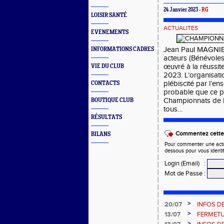
24 Janvier 2023 -
RG
LOISIR SANTÉ
ACTUALITES
EVENEMENTS
Jean Paul MAGNIEZ,
INFORMATIONS CADRES
acteurs (Bénévoles,
œuvré à la réussi
VIE DU CLUB
2023. L’organisati
plébiscité par l’en
CONTACTS
probable que ce pa
Championnats de 
BOUTIQUE CLUB
tous…
RÉSULTATS
Commentez cette 
BILANS
Pour commenter une actual
dessous pour vous identi
Login (Email)
:
Mot de Passe
:
>
20/07
INFOS DE
>
13/07
FERMETU
>