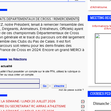
d'Athlétisme.
MEETING REG
 notre Président, tenait à remercier l’ensemble des
Informations 
 Dirigeants, Animateurs, Entraîneurs, Officiels) ayant
d'Ar
te de ces championnats Départementaux de Cross
on générale et le tracé du parcours ont été largement
semble des Clubs du Pas de Calais. Il est fort
rcours soit retenu pour les demi-finales des
France de Cross en 2024. Encore un grand MERCI à
les Réactions
actualité
ité il faut posséder un compte sur le site FFA, utilisez la rubrique ci-
fier ou vous créer un compte.
|
mot de passe oublié ?
COURSES PED
 LA SEMAINE / LUNDI 20 JUILLET 2026
Dimanche 
RE DU SECRETARIAT RC ARRAS ATHLETISME