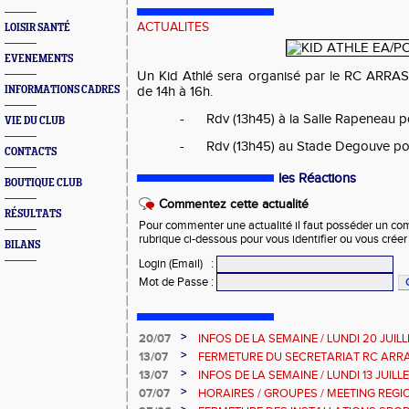
ACTUALITES
LOISIR SANTÉ
EVENEMENTS
Un Kid Athlé sera organisé par le RC ARRAS
INFORMATIONS CADRES
de 14h à 16h.
-
Rdv (13h45) à la Salle Rapeneau p
VIE DU CLUB
-
Rdv (13h45) au Stade Degouve po
CONTACTS
les Réactions
BOUTIQUE CLUB
Commentez cette actualité
RÉSULTATS
Pour commenter une actualité il faut posséder un compt
rubrique ci-dessous pour vous identifier ou vous crée
BILANS
Login (Email)
:
Mot de Passe
:
>
20/07
INFOS DE LA SEMAINE / LUNDI 20 JUIL
>
13/07
FERMETURE DU SECRETARIAT RC ARR
>
13/07
INFOS DE LA SEMAINE / LUNDI 13 JUILL
>
07/07
HORAIRES / GROUPES / MEETING REG