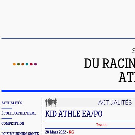
DU RACI
AT
ACTUALITÉS
ACTUALITÉS
KID ATHLE EA/PO
ÉCOLE D'ATHLÉTISME
COMPETITION
Tweet
28 Mars 2022 -
RG
LOISIR RUNNING SANTE