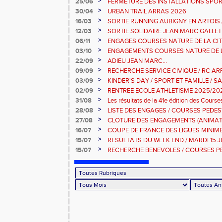
>
25/06
FERMETURE DES INSTALLATIONS SPOR
>
30/04
URBAN TRAIL ARRAS 2026
>
16/03
SORTIE RUNNING AUBIGNY EN ARTOIS
2026
>
12/03
SORTIE SOLIDAIRE JEAN MARC GALLET
2026
>
06/11
ENGAGES COURSES NATURE DE LA CIT
DIMANCHE 9 NOVEMBRE 2025
>
03/10
ENGAGEMENTS COURSES NATURE DE L
>
22/09
ADIEU JEAN MARC...
>
09/09
RECHERCHE SERVICE CIVIQUE / RC AR
>
03/09
KINDER'S DAY / SPORT ET FAMILLE / S
2025
>
02/09
RENTREE ECOLE ATHLETISME 2025/20
>
31/08
Les résultats de la 41e édition des Cour
Dimanche 31 Aout 2025
>
28/08
LISTE DES ENGAGES / COURSES PEDES
10KM-5KM-2KM
>
27/08
CLOTURE DES ENGAGEMENTS (ANIMAT
PEDESTRES ARRAS
>
16/07
COUPE DE FRANCE DES LIGUES MINIMES 
JUILLET 2025
>
15/07
RESULTATS DU WEEK END / MARDI 15 J
>
15/07
RECHERCHE BENEVOLES / COURSES P