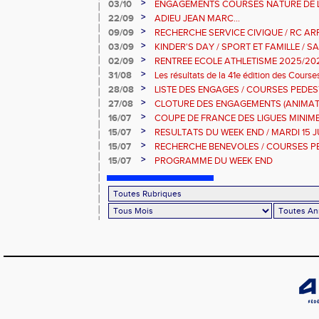
DIMANCHE 9 NOVEMBRE 2025
>
03/10
ENGAGEMENTS COURSES NATURE DE L
>
22/09
ADIEU JEAN MARC...
>
09/09
RECHERCHE SERVICE CIVIQUE / RC AR
>
03/09
KINDER'S DAY / SPORT ET FAMILLE / S
2025
>
02/09
RENTREE ECOLE ATHLETISME 2025/20
>
31/08
Les résultats de la 41e édition des Cour
Dimanche 31 Aout 2025
>
28/08
LISTE DES ENGAGES / COURSES PEDES
10KM-5KM-2KM
>
27/08
CLOTURE DES ENGAGEMENTS (ANIMAT
PEDESTRES ARRAS
>
16/07
COUPE DE FRANCE DES LIGUES MINIMES 
JUILLET 2025
>
15/07
RESULTATS DU WEEK END / MARDI 15 J
>
15/07
RECHERCHE BENEVOLES / COURSES P
>
15/07
PROGRAMME DU WEEK END