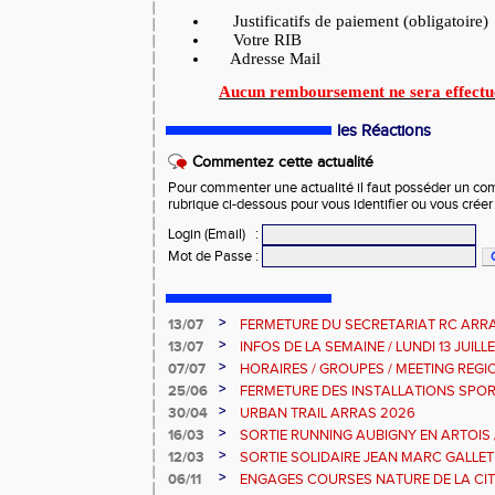
Justificatifs de paiement (obligatoire)
Votre RIB
Adresse Mail
Aucun remboursement ne sera effectué 
les Réactions
Commentez cette actualité
Pour commenter une actualité il faut posséder un compt
rubrique ci-dessous pour vous identifier ou vous crée
Login (Email)
:
Mot de Passe
:
>
13/07
FERMETURE DU SECRETARIAT RC ARR
>
13/07
INFOS DE LA SEMAINE / LUNDI 13 JUILL
>
07/07
HORAIRES / GROUPES / MEETING REG
>
25/06
FERMETURE DES INSTALLATIONS SPOR
>
30/04
URBAN TRAIL ARRAS 2026
>
16/03
SORTIE RUNNING AUBIGNY EN ARTOIS
2026
>
12/03
SORTIE SOLIDAIRE JEAN MARC GALLET
2026
>
06/11
ENGAGES COURSES NATURE DE LA CIT