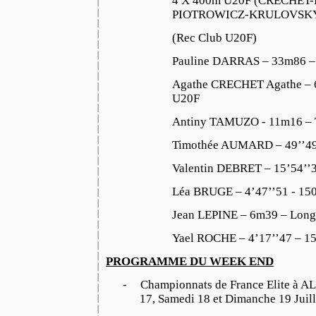
4 X 400m U20F (CRECHET
PIOTROWICZ-KRULOVSKY) 
(Rec Club U20F)
Pauline DARRAS – 33m86 –
Agathe CRECHET Agathe – 
U20F
Antiny TAMUZO - 11m16 – T
Timothée AUMARD – 49’’4
Valentin DEBRET – 15’54’
Léa BRUGE – 4’47’’51 - 1
Jean LEPINE – 6m39 – Lon
Yael ROCHE – 4’17’’47 – 
PROGRAMME DU WEEK END
-
Championnats de France Elite à AL
17, Samedi 18 et Dimanche 19 Juil