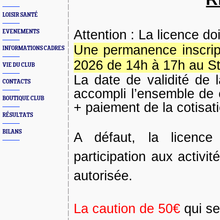
LOISIR SANTÉ
Attention
: La licence do
EVENEMENTS
Une permanence inscrip
INFORMATIONS CADRES
2026 de 14h à 17h au St
VIE DU CLUB
La date de validité de l
CONTACTS
accompli l’ensemble de
BOUTIQUE CLUB
+ paiement de la cotisati
RÉSULTATS
BILANS
A défaut, la licence
participation aux activi
autorisée.
La caution de 50€
qui se