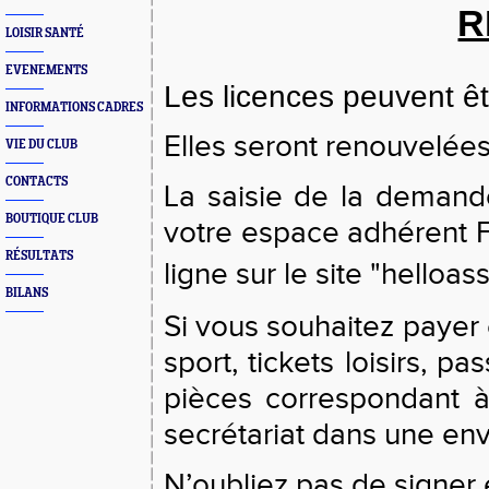
R
LOISIR SANTÉ
EVENEMENTS
Les licences peuvent êtr
INFORMATIONS CADRES
Elles seront renouvelée
VIE DU CLUB
CONTACTS
La saisie de la demand
BOUTIQUE CLUB
votre espace adhérent FF
RÉSULTATS
ligne sur le site "helloa
BILANS
Si vous souhaitez payer
sport, tickets loisirs, 
pièces correspondant à 
secrétariat dans une en
N’oubliez pas de signer e